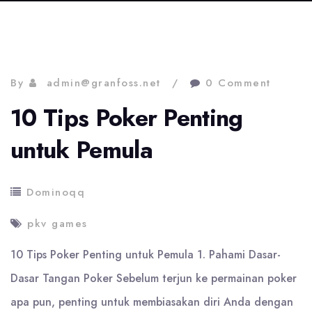
By
admin@granfoss.net
0 Comment
10 Tips Poker Penting
untuk Pemula
Dominoqq
pkv games
10 Tips Poker Penting untuk Pemula 1. Pahami Dasar-
Dasar Tangan Poker Sebelum terjun ke permainan poker
apa pun, penting untuk membiasakan diri Anda dengan