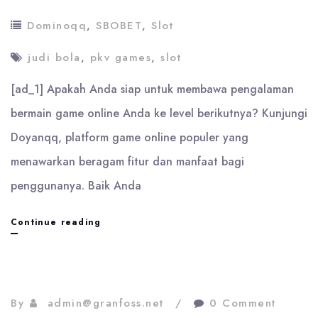
Akhir
Dominoqq
,
SBOBET
,
Slot
judi bola
,
pkv games
,
slot
[ad_1] Apakah Anda siap untuk membawa pengalaman
bermain game online Anda ke level berikutnya? Kunjungi
Doyanqq, platform game online populer yang
menawarkan beragam fitur dan manfaat bagi
penggunanya. Baik Anda
Bersiaplah
Continue reading
untuk
Naik
Level:
By
admin@granfoss.net
0 Comment