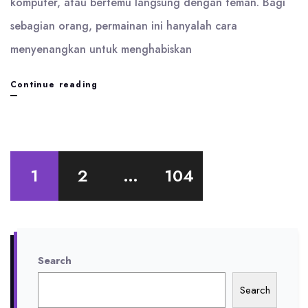
komputer, atau bertemu langsung dengan teman. Bagi
sebagian orang, permainan ini hanyalah cara
menyenangkan untuk menghabiskan
Dari
Continue reading
Pemain
Santai
hingga
Posts
1
2
…
104
navigation
Juara
Pinoqq:
Kisah
Sukses
Search
Search