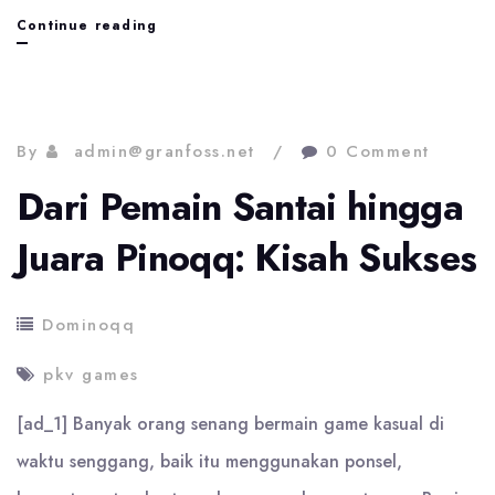
Psikologi
Continue reading
Dibalik
Ludoqq:
Mengapa
By
admin@granfoss.net
0 Comment
Game
Dari Pemain Santai hingga
Ini
Juara Pinoqq: Kisah Sukses
Membuat
Ketagihan
Dominoqq
dan
Menyenangkan
pkv games
[ad_1] Banyak orang senang bermain game kasual di
waktu senggang, baik itu menggunakan ponsel,