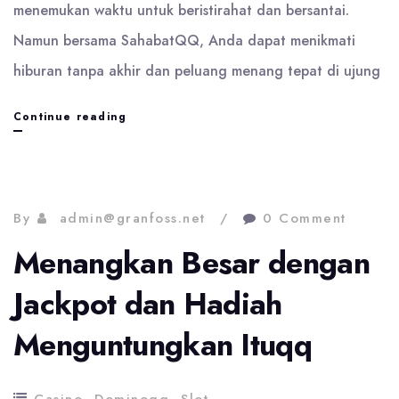
menemukan waktu untuk beristirahat dan bersantai.
Namun bersama SahabatQQ, Anda dapat menikmati
hiburan tanpa akhir dan peluang menang tepat di ujung
SahabatQQ:
Continue reading
Tiket
Anda
menuju
By
admin@granfoss.net
0 Comment
Hiburan
Menangkan Besar dengan
Tanpa
Jackpot dan Hadiah
Akhir
dan
Menguntungkan Ituqq
Peluang
Kemenangan