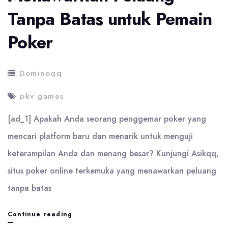
Ini
Tanpa Batas untuk Pemain
Bergaung
Poker
di
Masyarakat
Dominoqq
Saat
pkv games
Ini
[ad_1] Apakah Anda seorang penggemar poker yang
mencari platform baru dan menarik untuk menguji
keterampilan Anda dan menang besar? Kunjungi Asikqq,
situs poker online terkemuka yang menawarkan peluang
tanpa batas
Ikuti
Continue reading