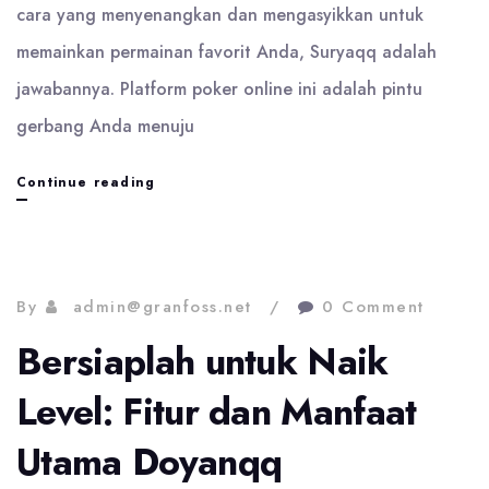
cara yang menyenangkan dan mengasyikkan untuk
memainkan permainan favorit Anda, Suryaqq adalah
jawabannya. Platform poker online ini adalah pintu
gerbang Anda menuju
Suryaqq:
Continue reading
Gerbang
Anda
Menuju
By
admin@granfoss.net
0 Comment
Kegembiraan
Bersiaplah untuk Naik
dan
Level: Fitur dan Manfaat
Hiburan
Poker
Utama Doyanqq
Tanpa