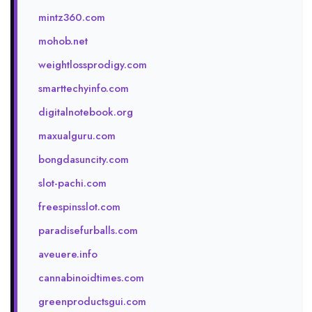
mintz360.com
mohob.net
weightlossprodigy.com
smarttechyinfo.com
digitalnotebook.org
maxualguru.com
bongdasuncity.com
slot-pachi.com
freespinsslot.com
paradisefurballs.com
aveuere.info
cannabinoidtimes.com
greenproductsgui.com