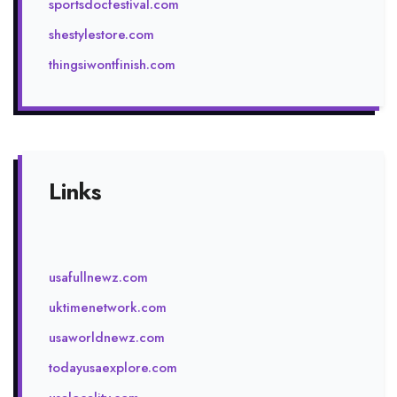
sportsdocfestival.com
shestylestore.com
thingsiwontfinish.com
Links
usafullnewz.com
uktimenetwork.com
usaworldnewz.com
todayusaexplore.com