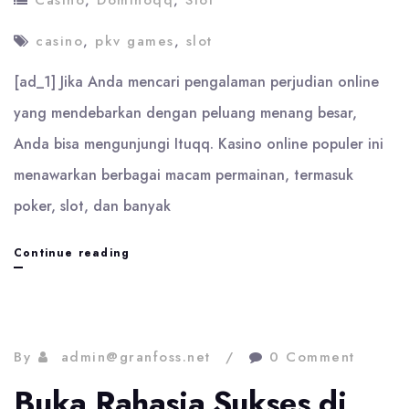
Casino
,
Dominoqq
,
Slot
casino
,
pkv games
,
slot
[ad_1] Jika Anda mencari pengalaman perjudian online
yang mendebarkan dengan peluang menang besar,
Anda bisa mengunjungi Ituqq. Kasino online populer ini
menawarkan berbagai macam permainan, termasuk
poker, slot, dan banyak
Menangkan
Continue reading
Besar
dengan
Jackpot
By
admin@granfoss.net
0 Comment
dan
Buka Rahasia Sukses di
Hadiah