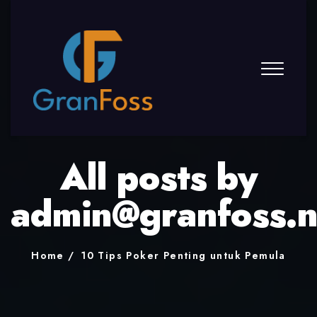
All posts by
admin@granfoss.n
Home
10 Tips Poker Penting untuk Pemula