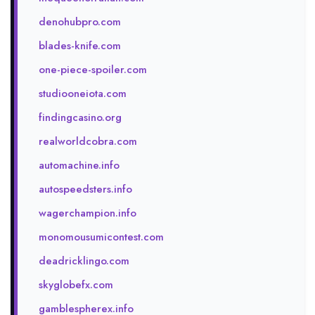
denohubpro.com
blades-knife.com
one-piece-spoiler.com
studiooneiota.com
findingcasino.org
realworldcobra.com
automachine.info
autospeedsters.info
wagerchampion.info
monomousumicontest.com
deadricklingo.com
skyglobefx.com
gamblespherex.info