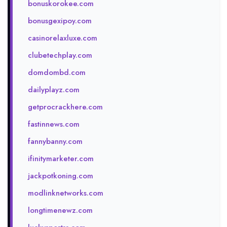
bonuskorokee.com
bonusgexipoy.com
casinorelaxluxe.com
clubetechplay.com
domdombd.com
dailyplayz.com
getprocrackhere.com
fastinnews.com
fannybanny.com
ifinitymarketer.com
jackpotkoning.com
modlinknetworks.com
longtimenewz.com