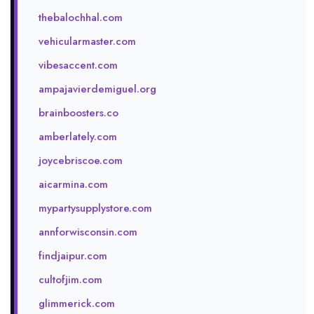
thebalochhal.com
vehicularmaster.com
vibesaccent.com
ampajavierdemiguel.org
brainboosters.co
amberlately.com
joycebriscoe.com
aicarmina.com
mypartysupplystore.com
annforwisconsin.com
findjaipur.com
cultofjim.com
glimmerick.com