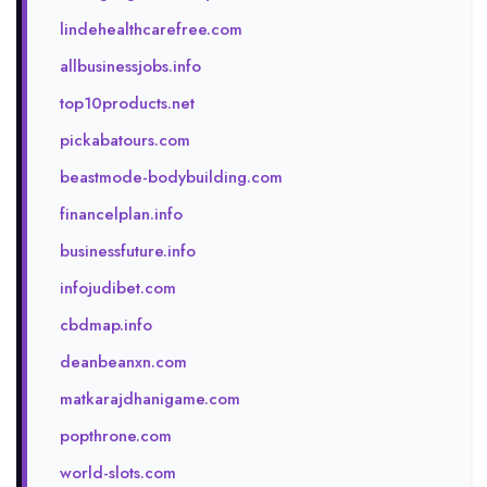
lindehealthcarefree.com
allbusinessjobs.info
top10products.net
pickabatours.com
beastmode-bodybuilding.com
financelplan.info
businessfuture.info
infojudibet.com
cbdmap.info
deanbeanxn.com
matkarajdhanigame.com
popthrone.com
world-slots.com