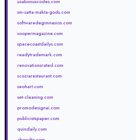
usabonuscodes.com
sm-satta-makta-gods.com
softwaredegimnasios.com
soopermagazine.com
spacecoastdailys.com
readytrademark.com
renovationsrated.com
scoziarestaurant.com
seohart.com
set-cleaning.com
promodesignai.com
publicistspaper.com
quindaily.com
abosulte.com