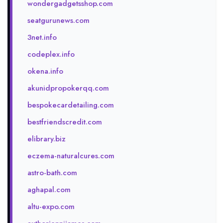
wondergadgetsshop.com
seatgurunews.com
3net.info
codeplex.info
okena.info
akunidpropokerqq.com
bespokecardetailing.com
bestfriendscredit.com
elibrary.biz
eczema-naturalcures.com
astro-bath.com
aghapal.com
altu-expo.com