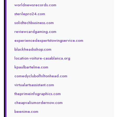
worldnewsrecords.com
sterilepro24.com
solidtechbusiness.com
reviewcardgaming.com
experiencedexpertstowingservice.com
blackheadsshop.com
location-voiture-casablanca.org
kpaulbartelme.com
comedyclubofhiltonhead.com
virtualartsassistant.com
theprimeinfographics.com
cheapvaliumordernow.com
beenime.com