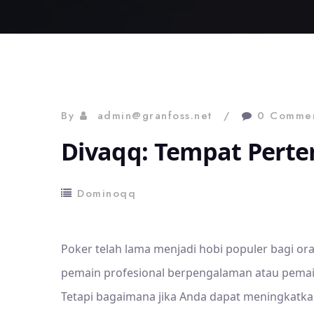
By
admin@granfoss.net
0 Comme
Divaqq: Tempat Pert
Dominoqq
Poker telah lama menjadi hobi populer bagi or
pemain profesional berpengalaman atau pemain 
Tetapi bagaimana jika Anda dapat meningkatka