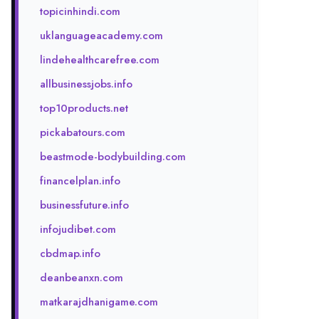
topicinhindi.com
uklanguageacademy.com
lindehealthcarefree.com
allbusinessjobs.info
top10products.net
pickabatours.com
beastmode-bodybuilding.com
financelplan.info
businessfuture.info
infojudibet.com
cbdmap.info
deanbeanxn.com
matkarajdhanigame.com