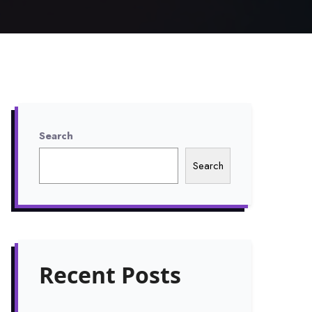
Search
Search
Recent Posts