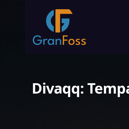
Divaqq: Temp