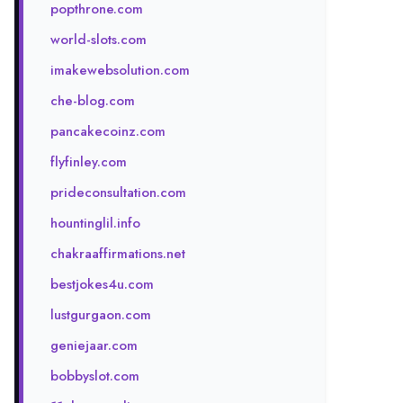
popthrone.com
world-slots.com
imakewebsolution.com
che-blog.com
pancakecoinz.com
flyfinley.com
prideconsultation.com
hountinglil.info
chakraaffirmations.net
bestjokes4u.com
lustgurgaon.com
geniejaar.com
bobbyslot.com