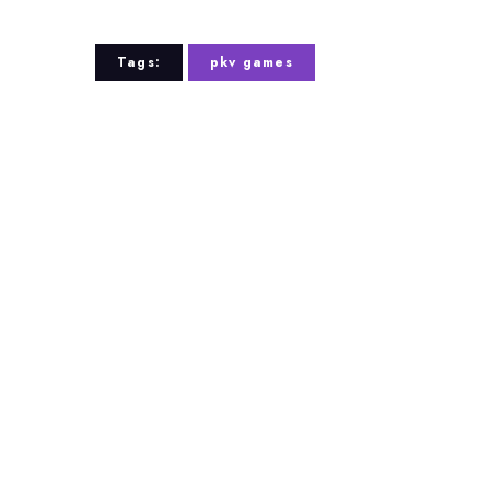
Tags:
pkv games