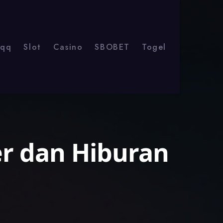
oqq
Slot
Casino
SBOBET
Togel
r dan Hiburan