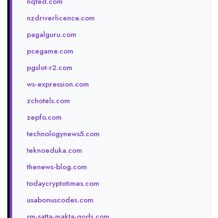
nqted.com
nzdriverlicence.com
pagalguru.com
pcegame.com
pgslot-r2.com
ws-expression.com
zchotels.com
zepfo.com
technologynews5.com
teknoeduka.com
thenews-blog.com
todaycryptotimes.com
usabonuscodes.com
sm-satta-makta-gods.com