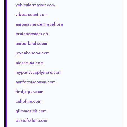
vehicularmaster.com
vibesaccent.com
ampajavierdemiguel.org
brainboosters.co
amberlately.com
joycebriscoe.com
aicarmina.com
mypartysupplystore.com
annforwisconsin.com
findjaipur.com
cultofjim.com
glimmerick.com
davidfollett.com