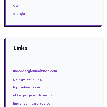
qq
qiu qiu
Links
thecedarglenmaltshop.com
georgemason.org
topicinhindi.com
uklanguageacademy.com
lindehealthcarefree.com