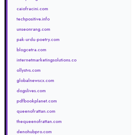
caiofracini.com
techpositive.info
unseonrang.com
pak-urdu-poetry.com
blogcetra.com
internetmarketingsolutions.co
ollystvs.com
globalnewscx.com
dogslives.com
pdfbookplanet.com
queenofrattan.com
thequeenofrattan.com
denohubpro.com