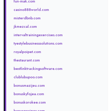
fun-mak.com
casino888world.com
misterdbnb.com
jkmezcal.com
intervaltrainingexercises.com
tyestylebusinesssolutions.com
royalpoipet.com
thestaurant.com
bestlinktrackingsoftware.com
clublubupoo.com
bonusmazijeu.com
bonuskyfojea.com
bonuskorokee.com
bonusgexipoy.com