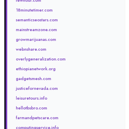
fewhour.com
18minutetimer.com
semanticseostars.com
mainstreamzone.com
growmarijuanas.com
webnshare.com
overlygeneralization.com
ethiopianetwork.org
gadgetsmesh.com
justicefornevada.com
leisuretours.info
hellotbsbro.com
farmandpetscare.com
computingservice.info