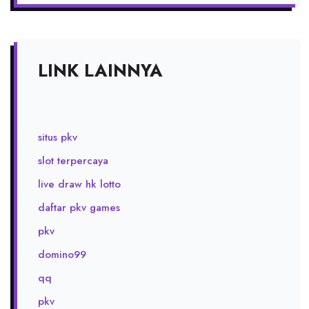
LINK LAINNYA
situs pkv
slot terpercaya
live draw hk lotto
daftar pkv games
pkv
domino99
qq
pkv