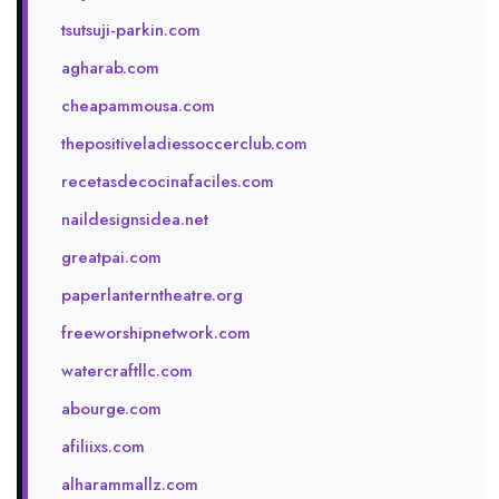
tsutsuji-parkin.com
agharab.com
cheapammousa.com
thepositiveladiessoccerclub.com
recetasdecocinafaciles.com
naildesignsidea.net
greatpai.com
paperlanterntheatre.org
freeworshipnetwork.com
watercraftllc.com
abourge.com
afiliixs.com
alharammallz.com