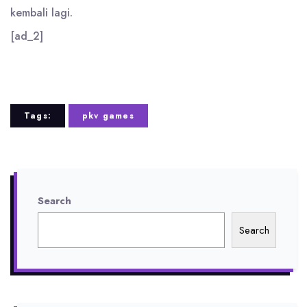
kembali lagi.
[ad_2]
Tags:
pkv games
Search
Search