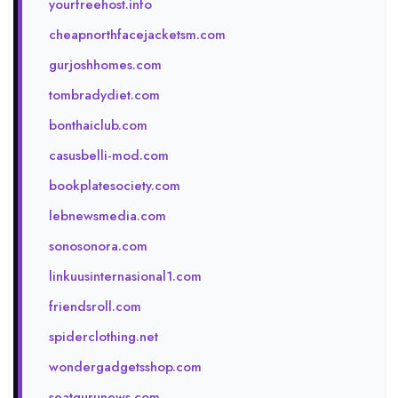
yourfreehost.info
cheapnorthfacejacketsm.com
gurjoshhomes.com
tombradydiet.com
bonthaiclub.com
casusbelli-mod.com
bookplatesociety.com
lebnewsmedia.com
sonosonora.com
linkuusinternasional1.com
friendsroll.com
spiderclothing.net
wondergadgetsshop.com
seatgurunews.com