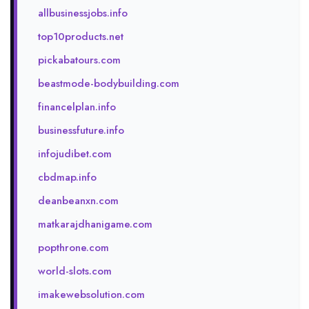
allbusinessjobs.info
top10products.net
pickabatours.com
beastmode-bodybuilding.com
financelplan.info
businessfuture.info
infojudibet.com
cbdmap.info
deanbeanxn.com
matkarajdhanigame.com
popthrone.com
world-slots.com
imakewebsolution.com